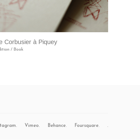
e Corbusier à Piquey
ition / Book
stagram.
Vimeo.
Behance.
Foursquare.
.