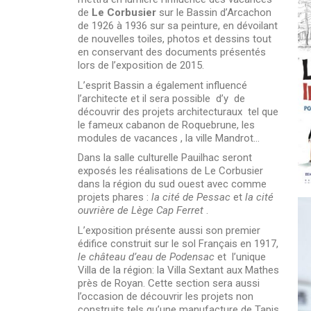
de
Le Corbusier
sur le Bassin d’Arcachon
de 1926 à 1936 sur sa peinture, en dévoilant
de nouvelles toiles, photos et dessins tout
en conservant des documents présentés
lors de l’exposition de 2015.
L’esprit Bassin a également influencé
l’architecte et il sera possible d’y de
découvrir des projets architecturaux tel que
le fameux cabanon de Roquebrune, les
modules de vacances , la ville Mandrot…
Dans la salle culturelle Pauilhac seront
exposés les réalisations de Le Corbusier
dans la région du sud ouest avec comme
projets phares :
la cité de Pessac
et
la cité
ouvrière de Lège Cap Ferret
.
L’exposition présente aussi son premier
édifice construit sur le sol Français en 1917,
le château d’eau de Podensac
et l’unique
Villa de la région: la Villa Sextant aux Mathes
près de Royan. Cette section sera aussi
l’occasion de découvrir les projets non
construits tels qu’une manufacture de Tapis